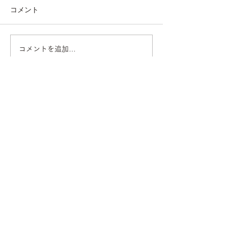
コメント
◇ 家具も日焼
コメントを追加…
キャットウォール “ にゃ
んぺき ”🐈
ウッディの想い
ウッディの宝もの
マンション・リフォーム事例
戸建・ビル・店舗の事例
ご注文システム
NEWS/お知らせ