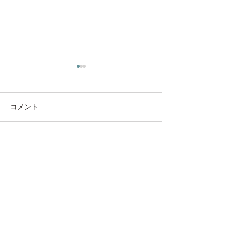
コメント
◇ 家具も日焼
コメントを追加…
キャットウォール “ にゃ
んぺき ”🐈
ウッディの想い
ウッディの宝もの