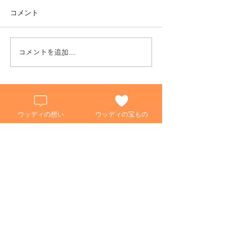
コメント
◇ 家具も日焼
コメントを追加…
キャットウォール “ にゃ
んぺき ”🐈
ウッディの想い
ウッディの宝もの
マンション・リフォーム事例
戸建・ビル・店舗の事例
ご注文システム
NEWS/お知らせ