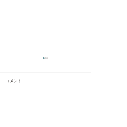
コメント
コメントを追加…
キャットウォール “ にゃ
料理にも、「浄
用を！🥦
んぺき ”🐈