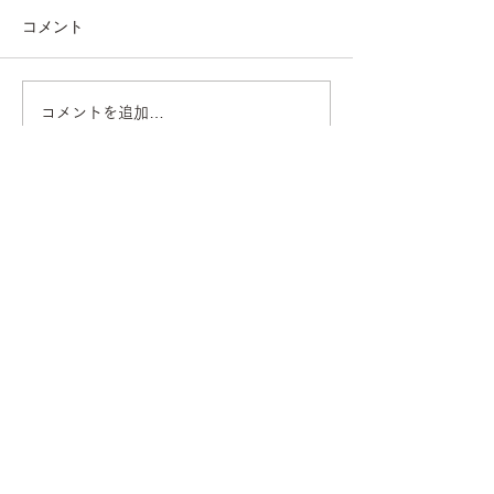
コメント
◇ 家具も日焼
コメントを追加…
キャットウォール “ にゃ
んぺき ”🐈
ウッディの想い
ウッディの宝もの
マンション・リフォーム事例
戸建・ビル・店舗の事例
ご注文システム
NEWS/お知らせ