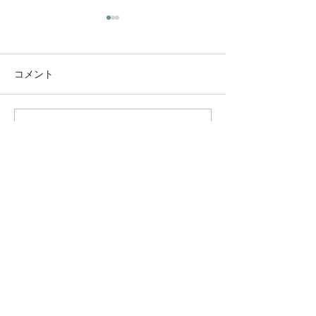
コメント
◇ 家具も日焼
コメントを追加…
キャットウォール “ にゃ
んぺき ”🐈
ウッディの想い
ウッディの宝もの
マンション・リフォーム事例
戸建・ビル・店舗の事例