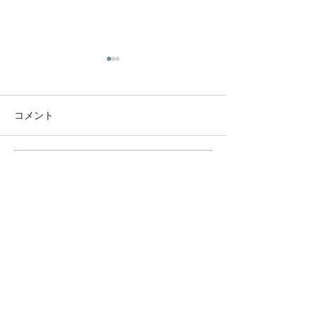
コメント
◇ 家具も日焼
コメントを追加…
キャットウォール “ にゃ
んぺき ”🐈
ウッディの想い
ウッディの宝もの