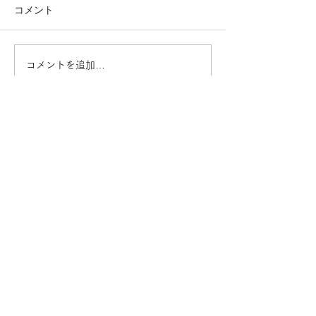
コメント
◇ 家具も日焼け予防を！
コメントを追加…
料理にも、「浄
用を！🥦
ウッディの想い
ウッディの宝もの
マンション・リフォーム事例
戸建・ビル・店舗の事例
ご注文システム
NEWS/お知らせ